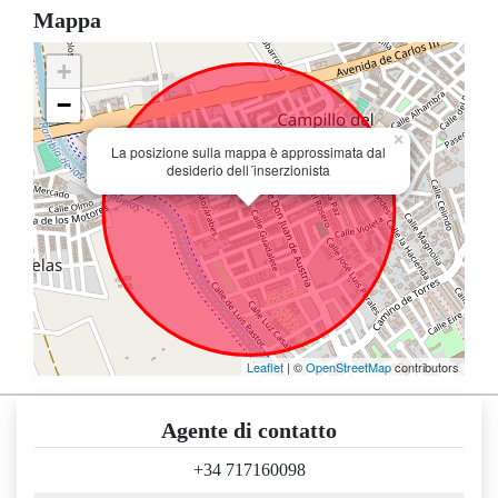
Mappa
+
−
×
La posizione sulla mappa è approssimata dal
desiderio dell´inserzionista
Leaflet
| ©
OpenStreetMap
contributors
Agente di contatto
+34 717160098