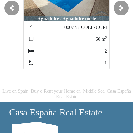
Previous
Next
Aguadulce / Aguadulce norte
Aguadulce / Aguadulce sur
000778_COLINCOPI
000141BAHIA_2
2
2
60
m
40
m
2
1
1
1
Live en Spain. Buy o Rent your Home en Middle Sea. Casa España
Real Estate
Casa España Real Estate