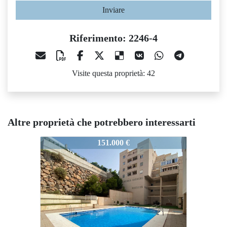
Inviare
Riferimento: 2246-4
Visite questa proprietà: 42
Altre proprietà che potrebbero interessarti
2246-4
2246-4
22
151.000 €
119.900 €