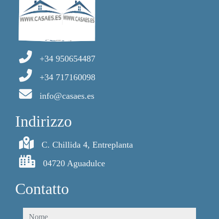
+34 950654487
+34 717160098
info@casaes.es
Indirizzo
C. Chillida 4, Entreplanta
04720 Aguadulce
Contatto
nome