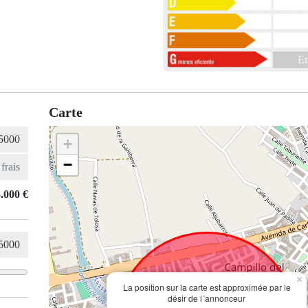
En
Carte
+
−
.000 €
×
La position sur la carte est approximée par le
désir de l´annonceur