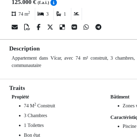
125.000 €
(f.a.i.)
2
74 m
3
1
Description
Appartement dans Vícar, avec 74 m² construit, 3 chambres, 1 t
communautaire
Traits
Propiété
Bâtiment
2
74 M
Construit
Zones v
3 Chambres
Caractéristi
1 Toilettes
Piscin
Bon état