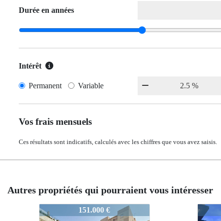
Durée en années
Intérêt
Permanent
Variable
Vos frais mensuels
Ces résultats sont indicatifs, calculés avec les chiffres que vous avez saisis.
Autres propriétés qui pourraient vous intéresser
2246-4
2246-4
2246-
2246
119.900 €
119.900 €