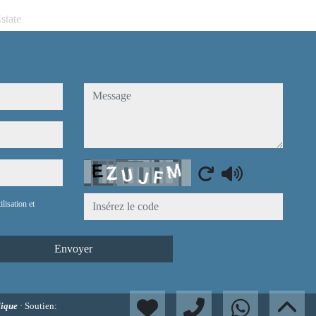
state
message
Captcha
ilisation et
Envoyer
dique
· Soutien: