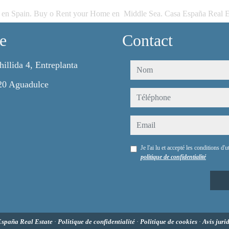
 en Spain. Buy o Rent your Home en Middle Sea. Casa España Real E
e
Contact
hillida 4, Entreplanta
nom
20 Aguadulce
téléphone
email
Je l'ai lu et accepté les conditions d'ut
politique de confidentialité
España Real Estate
·
Politique de confidentialité
·
Politique de cookies
·
Avis juri