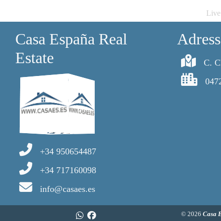
Live
Casa España Real
Adress
Estate
C. C
047
+34 950654487
+34 717160098
info@casaes.es
© 2026
Casa 