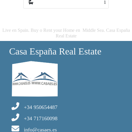
1
1
Live en Spain. Buy o Rent your Home en Middle Sea. Casa España
Real Estate
Casa España Real Estate
+34 950654487
+34 717160098
info@casaes.es