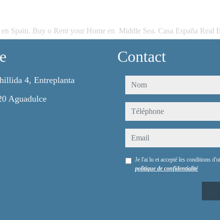
 en Spain. Buy o Rent your Home en Middle Sea. Casa España Real E
e
Contact
hillida 4, Entreplanta
nom
20 Aguadulce
téléphone
email
Je l'ai lu et accepté les conditions d'ut
politique de confidentialité