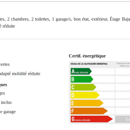
, 2 chambres, 2 toilettes, 1 garage/s, bon état, extérieur, Étage Baja
é réduite
Certif. énergétique
ertes
dapté mobilité réduite
ques
ges
 inclus
e garage
En