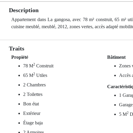
Description
Appartement dans La gangosa, avec 78 m² construit, 65 m² utiles
cuisine meublé, meublé, 2012, zones vertes, accès adapté mobilit
Traits
Propiété
Bâtiment
2
78 M
Construit
Zones v
2
65 M
Utiles
Accès a
2 Chambres
Caractéristi
2 Toilettes
1 Gara
Bon état
Garage
Extérieur
2
5 M
D
Étage baja
2 Armoires