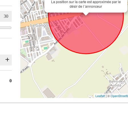
La position sur la carte est approximée par le
désir de l´annonceur
0
Leaflet
| ©
OpenStreet