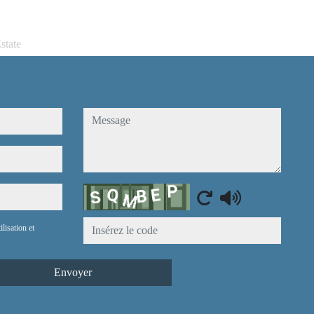
state
message
Captcha
ilisation et
Envoyer