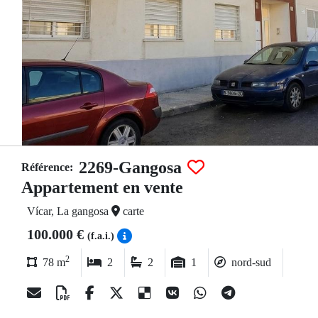
2269-Gangosa
Référence:
Appartement en vente
Vícar, La gangosa
carte
100.000 €
(f.a.i.)
2
78 m
2
2
1
nord-sud