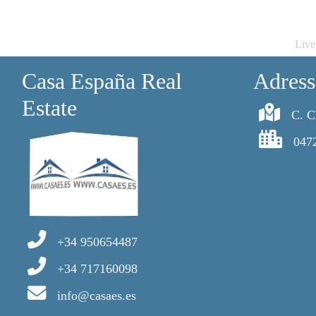
Live
Casa España Real
Adress
Estate
C. C
047
+34 950654487
+34 717160098
info@casaes.es