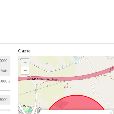
Carte
+
−
.000 €
×