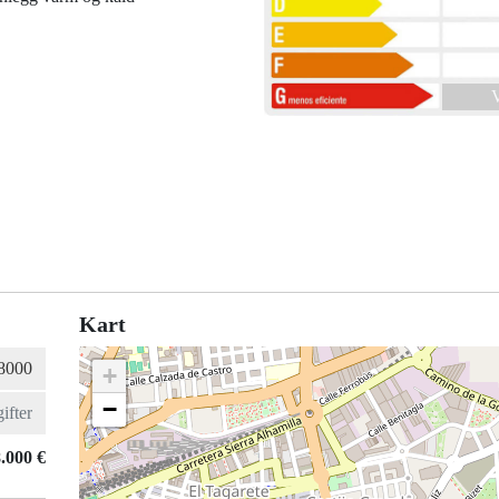
V
Kart
+
−
.000 €