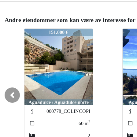
Andre eiendommer som kan være av interesse for
2272-zapillo
2272-
119.900 €
Roquet
Previous
Aguadulce / Aguadulce sur
de
000141BAHIA_2
2
40
m
1