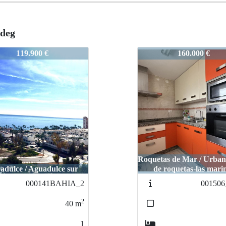
 deg
zapillo
2272-zapillo
160.000 €
175.000 €
as de Mar / Urbanización
Roquetas de Mar / Agua
 roquetas-las marinas
sur
001506_venta
001061D
2
80
m
2