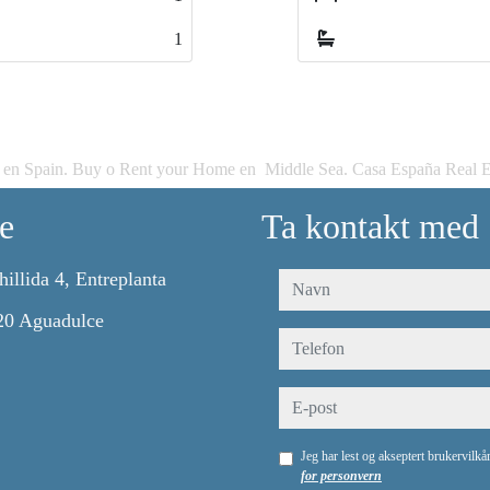
1
 en Spain. Buy o Rent your Home en Middle Sea. Casa España Real E
e
Ta kontakt med
hillida 4, Entreplanta
navn
20 Aguadulce
telefon
e-post
Jeg har lest og akseptert brukervilk
for personvern