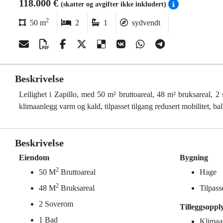
118.000 €
(skatter og avgifter ikke inkludert)
2
50 m
2
1
sydvendt
Beskrivelse
Leilighet i Zapillo, med 50 m² bruttoareal, 48 m² bruksareal, 2
klimaanlegg varm og kald, tilpasset tilgang redusert mobilitet, ba
Beskrivelse
Eiendom
Bygning
2
50 M
Bruttoareal
Hage
2
48 M
Bruksareal
Tilpass
2 Soverom
Tilleggsoppl
1 Bad
Klimaa