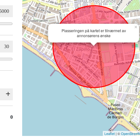
×
Plasseringen på kartet er tilnærmet av
annonsørens ønske
0
Leaflet
| ©
OpenStreet