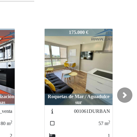
2272-zapillo
135.000 €
dulce
Next
Aguadulce / Aguadulce norte
URBAN
1976-
COLINAS_JOSE_MOLIN
2
57
m
2
90
m
1