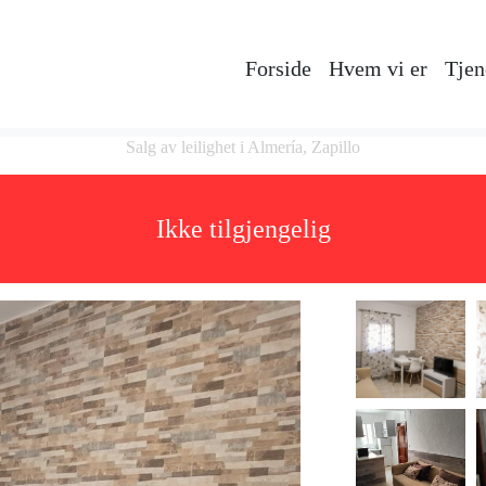
Forside
Hvem vi er
Tjen
Salg av leilighet i Almería, Zapillo
Ikke tilgjengelig