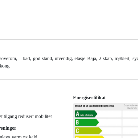
 soverom, 1 bad, god stand, utvendig, etasje Baja, 2 skap, møblert, sy
lkong
Energisertifikat
et tilgang redusert mobilitet
ysninger
nlegg varm og kald