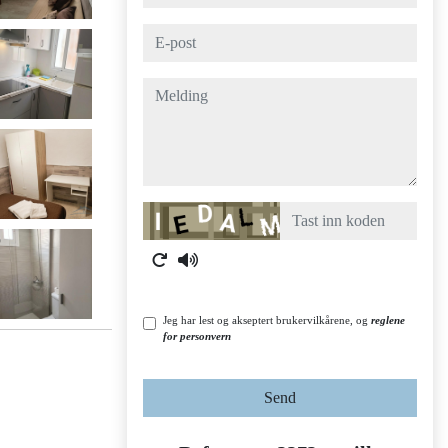
e-post
melding
Captcha
Jeg har lest og akseptert brukervilkårene, og
reglene
for personvern
Send