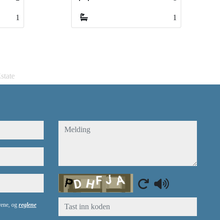
2
1
1
state
melding
Captcha
årene, og
reglene