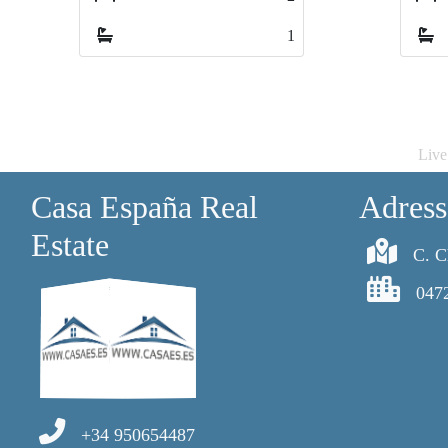
1
Live
Casa España Real
Adress
Estate
C. C
047
+34 950654487