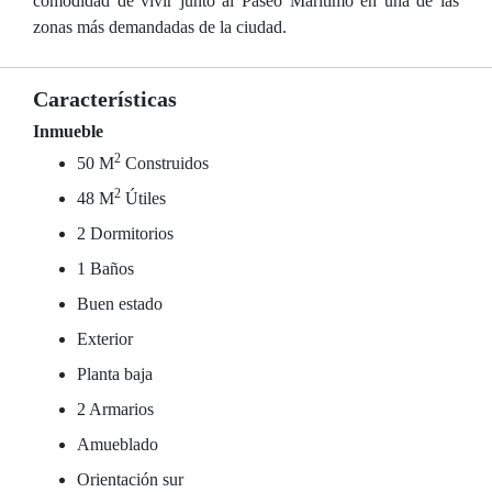
comodidad de vivir junto al Paseo Marítimo en una de las
zonas más demandadas de la ciudad.
Características
Inmueble
2
50 M
Construidos
2
48 M
Útiles
2 Dormitorios
1 Baños
Buen estado
Exterior
Planta baja
2 Armarios
Amueblado
Orientación sur