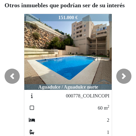
Otros inmuebles que podrían ser de su interés
72-zapillo
2272-zapillo
2272-zapi
151.000 €
119.900 €
Previous
Next
Aguadulce / Aguadulce norte
Aguadulce / Aguadulce sur
Agu
000778_COLINCOPI
000141BAHIA_2
2
2
60
m
40
m
2
1
1
1