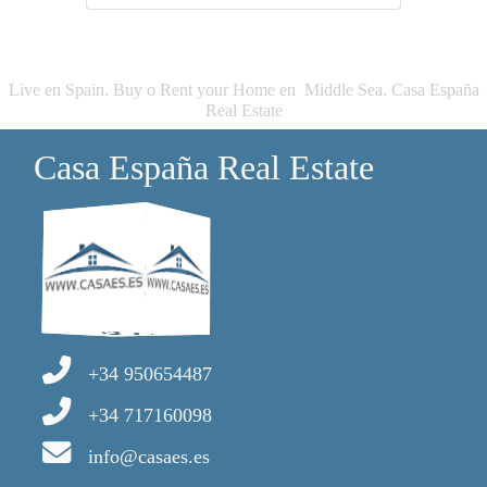
Live en Spain. Buy o Rent your Home en Middle Sea. Casa España
Real Estate
Casa España Real Estate
+34 950654487
+34 717160098
info@casaes.es