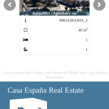
Previous
Next
Aguadulce / Aguadulce sur
Aguadulce / Aguadulce sur
000141BAHIA_2
2309-Palmeral
2
2
40
m
100
m
1
3
1
2
Live en Spain. Buy o Rent your Home en Middle Sea. Casa España
Real Estate
Casa España Real Estate