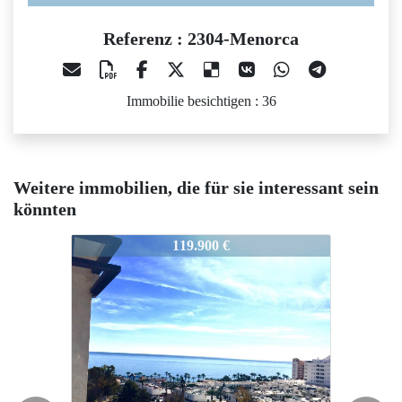
Referenz : 2304-Menorca
Immobilie besichtigen : 36
Weitere immobilien, die für sie interessant sein
könnten
2304-Menorca
2304-Menorca
2
119.900 €
144.000 €