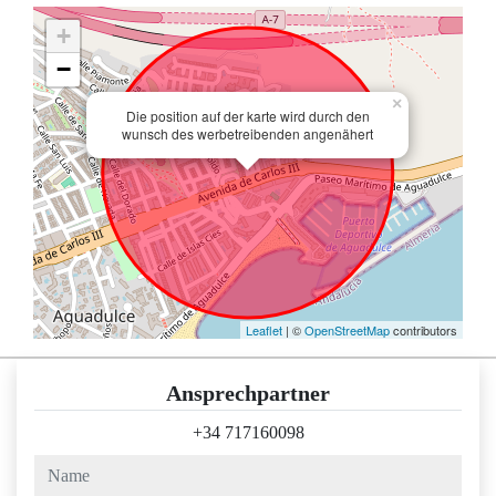
+
−
×
Die position auf der karte wird durch den
wunsch des werbetreibenden angenähert
Leaflet
| ©
OpenStreetMap
contributors
Ansprechpartner
+34 717160098
name