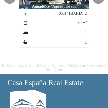
Previous
Next
Aguadulce / Aguadulce sur
Aguadulce / Aguadulce sur
000141BAHIA_2
2245-BAHÍA7
2
2
40
m
40
m
1
1
1
1
Live en Spain. Buy o Rent your Home en Middle Sea. Casa España
Real Estate
Casa España Real Estate