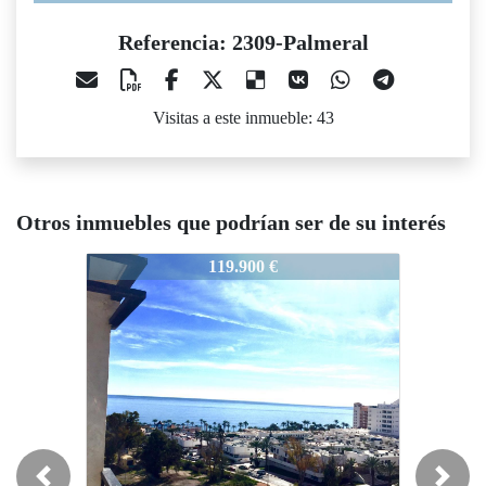
Referencia: 2309-Palmeral
Visitas a este inmueble: 43
Otros inmuebles que podrían ser de su interés
2309-Palmeral
2309-Palmeral
2309-P
119.900 €
119.900 €