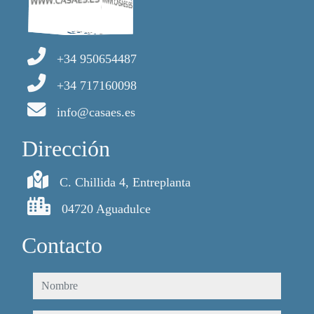
+34 950654487
+34 717160098
info@casaes.es
Dirección
C. Chillida 4, Entreplanta
04720 Aguadulce
Contacto
nombre