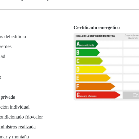
Certificado energético
as del edificio
verdes
dad
o
En
 privada
ción individual
ondicionado frío/calor
ministros realizada
 mar y montaña