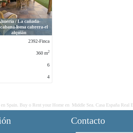
Almería / La cañada-
costacabana-loma cabrera-el
alquián
2392-Finca_1
2
360
m
6
4
 en Spain. Buy o Rent your Home en Middle Sea. Casa España Real E
ión
Contacto