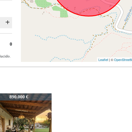
0
ducido.
Leaflet
| ©
OpenStreet
2374-JoyadeCabodeGata
890.000 €