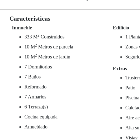
Características
Inmueble
Edificio
2
333 M
Construidos
1 Plant
2
10 M
Metros de parcela
Zonas 
2
10 M
Metros de jardín
Seguri
7 Dormitorios
Extras
7 Baños
Traster
Reformado
Patio
7 Armarios
Piscina
6 Terraza(s)
Calefac
Cocina equipada
Aire ac
Amueblado
Alta su
Vistas: