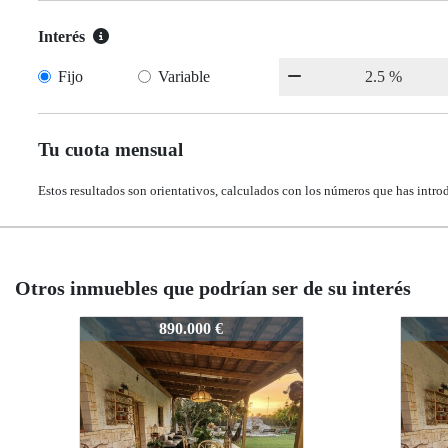
Interés
Fijo
Variable
Tu cuota mensual
Estos resultados son orientativos, calculados con los números que has intro
Otros inmuebles que podrían ser de su interés
a
2374-JoyadeCabodeGata
2374-JoyadeCabodeGata
890.000 €
890.000 €