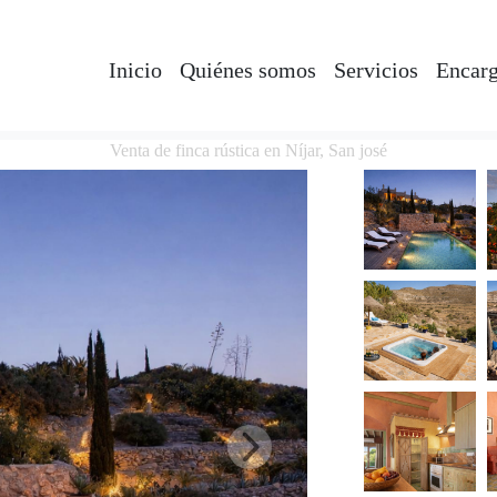
Inicio
Quiénes somos
Servicios
Encarg
Venta de finca rústica en Níjar, San josé