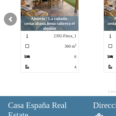
Almería / La cañada-
Almería / La cañada-
Previous
el
costacabana-loma cabrera-el
costacabana-loma cabrera-el
alquián
alquián
a_1
2392-Finca
2392-Finca
2
2
2
0
m
360
360
m
m
6
6
6
4
4
4
Live
Casa España Real
Direcc
Estate