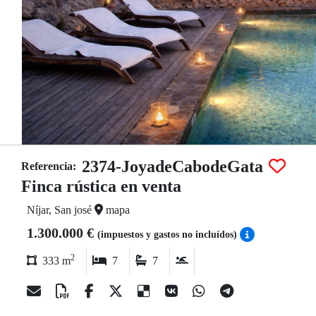
2374-JoyadeCabodeGata
Referencia:
Finca rústica en venta
Níjar, San josé
mapa
1.300.000 €
(impuestos y gastos no incluídos)
2
333 m
7
7