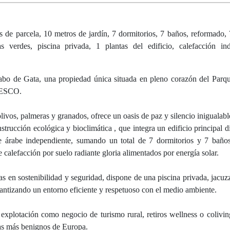
 de parcela, 10 metros de jardín, 7 dormitorios, 7 baños, reformado, 
s verdes, piscina privada, 1 plantas del edificio, calefacción ind
abo de Gata, una propiedad única situada en pleno corazón del Parq
UNESCO.
livos, palmeras y granados, ofrece un oasis de paz y silencio inigualabl
strucción ecológica y bioclimática , que integra un edificio principal d
e árabe independiente, sumando un total de 7 dormitorios y 7 baños
calefacción por suelo radiante gloria alimentados por energía solar.
 en sostenibilidad y seguridad, dispone de una piscina privada, jacuzzi
rantizando un entorno eficiente y respetuoso con el medio ambiente.
 explotación como negocio de turismo rural, retiros wellness o colivi
mas más benignos de Europa.