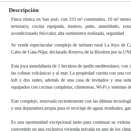
Descripción
Finca rústica en San josé, con 333 m² construidos, 10 m² metros
terraza(s), cocina equipada, trastero, patio, amueblado, zona
acondicionado frío/calor, alta suministros realizada, seguridad
Se vende espectacular complejo de turismo rural La Joya de C
Cabo de Gata-Níjar, declarado Reserva de la Biosfera por la 
Esta joya inmobiliaria de 1 hectárea de jardín mediterráneo, con o
las colinas volcánicas y al mar. La propiedad cuenta con una con
loft y dos suites, además de una casa de invitados y una suit
equipados con cocinas completas, chimeneas, Wi-Fi y sistemas de 
Este complejo, renovado recientemente con las últimas tecnologías
y una depuradora propia para el reciclaje de aguas residuales, ga
Es una oportunidad excepcional tanto para continuar su exitosa
convertirlo en una exclusiva vivienda privada en uno de los cli