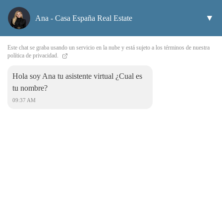
▼
Ana - Casa España Real Estate
Este chat se graba usando un servicio en la nube y está sujeto a los términos de nuestra
política de privacidad.
Hola soy Ana tu asistente virtual ¿Cual es
Ulubione
tu nombre?
09:37 AM
Live en Spain. Buy o Rent your Home en Middle Sea. Casa España
Real Estate
Casa España Real Estate