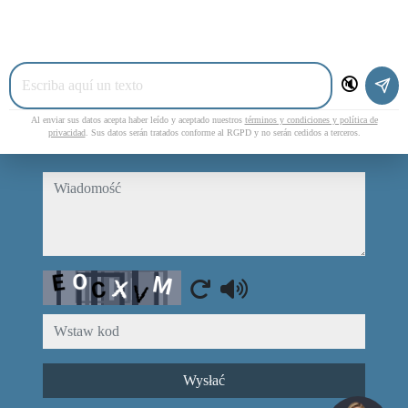
telefon
🔇
e-mail
Al enviar sus datos acepta haber leído y aceptado nuestros
términos y condiciones y política de
privacidad
. Sus datos serán tratados conforme al RGPD y no serán cedidos a terceros.
Przeczytałem i akceptuję warunki użytkowania i
polityka prywatności
wiadomość
Captcha
Wysłać