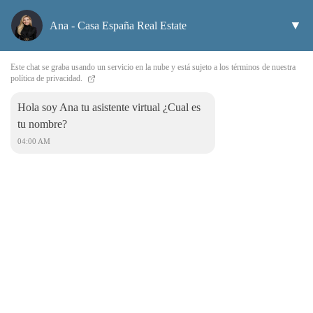
▼
Ana - Casa España Real Estate
Este chat se graba usando un servicio en la nube y está sujeto a los términos de nuestra
política de privacidad.
Hola soy Ana tu asistente virtual ¿Cual es
Favorites
tu nombre?
04:00 AM
Live en Spain. Buy o Rent your Home en Middle Sea. Casa España
Real Estate
Casa España Real Estate