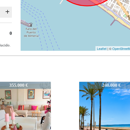
0
ducido.
Leaflet
| ©
OpenStreet
-CabodeGata
2441-CabodeGata
240.000 €
355.000 €