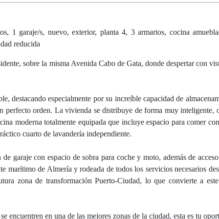
s, 1 garaje/s, nuevo, exterior, planta 4, 3 armarios, cocina amuebla
idad reducida
esidente, sobre la misma Avenida Cabo de Gata, donde despertar con vista
able, destacando especialmente por su increíble capacidad de almacenam
 perfecto orden. La vivienda se distribuye de forma muy inteligente, 
cocina moderna totalmente equipada que incluye espacio para comer co
práctico cuarto de lavandería independiente.
a de garaje con espacio de sobra para coche y moto, además de acceso
ente marítimo de Almería y rodeada de todos los servicios necesarios de
 futura zona de transformación Puerto-Ciudad, lo que convierte a est
 se encuentren en una de las mejores zonas de la ciudad, esta es tu opor