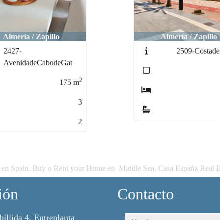
Almería / Zapillo
Almería / Zapillo
2509-CostadelSol_1
2427-
AvenidadeCabode
2
75
m
3
2
 en Spain. Buy o Rent your Home en Middle Sea. Casa España Real E
ión
Contacto
hillida 4, Entreplanta
nombre