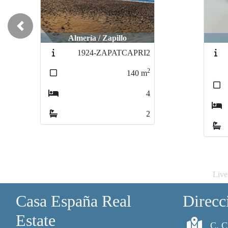
Previous
Almería / Zapillo
2427-
AvenidadeCabodeGat
2
175
m
3
2
Live
Casa España Real
Direcc
Estate
C. C