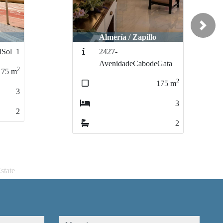
Next
Almería / Zapillo
2509-CostadelSol
Gata
2
75
m
2
175
m
3
3
2
2
state
mensaje