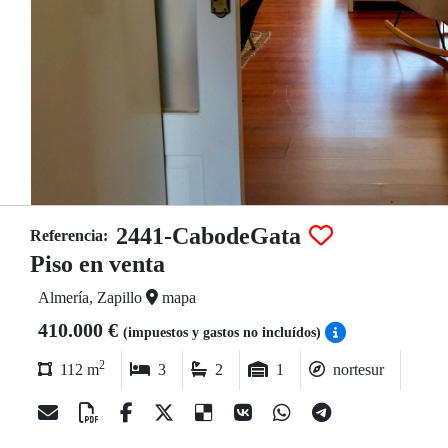
2441-CabodeGata
Referencia:
Piso en venta
Almería, Zapillo
mapa
410.000 €
(impuestos y gastos no incluídos)
2
112 m
3
2
1
nortesur