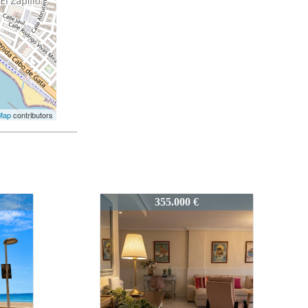
Map
contributors
2441-CabodeGata
240.000 €