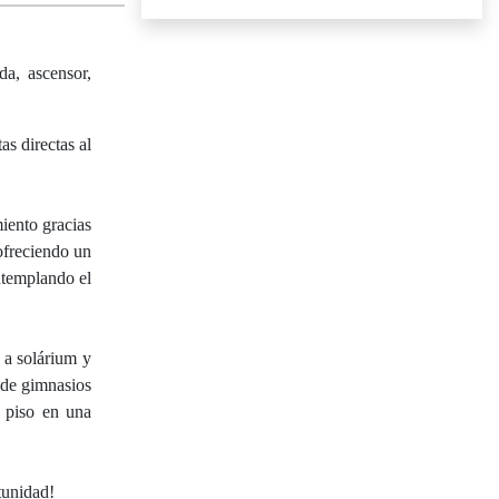
da, ascensor,
s directas al
iento gracias
ofreciendo un
ntemplando el
 a solárium y
sde gimnasios
e piso en una
tunidad!