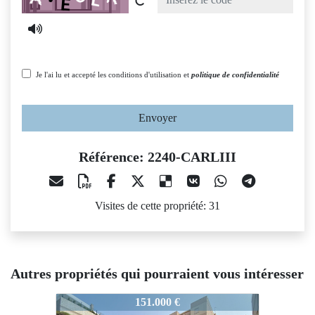
Je l'ai lu et accepté les conditions d'utilisation et
politique de confidentialité
Envoyer
Référence: 2240-CARLIII
Visites de cette propriété: 31
Autres propriétés qui pourraient vous intéresser
2240-CARLIII
2240-CARLIII
224
151.000 €
119.900 €