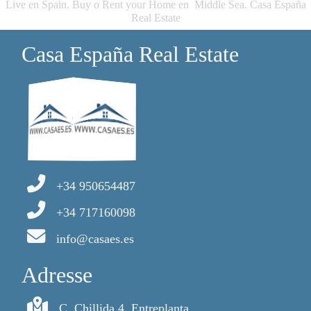
Live en Spain. Buy o Rent your Home en Middle Sea. Casa España
Real Estate
Casa España Real Estate
+34 950654487
+34 717160098
info@casaes.es
Adresse
C. Chillida 4, Entreplanta