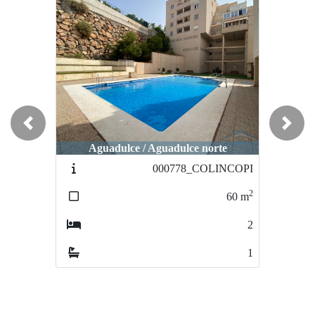
Previous
Next
Aguadulce / Aguadulce norte
Aguadulce / Aguadulce sur
000778_COLINCOPI
000141BAHIA_2
2
2
60
m
40
m
2
1
1
1