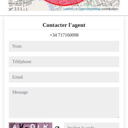
Leaflet
| ©
OpenStreetMap
contributors
Contacter l'agent
+34 717160098
nom
téléphone
email
message
Captcha