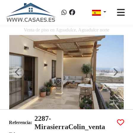
Venta de piso en Aguadulce, Aguadulce norte
2287-
Referencia:
MirasierraColin_venta