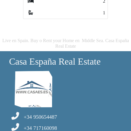
2
2
1
1
Live en Spain. Buy o Rent your Home en Middle Sea. Casa España
Real Estate
Casa España Real Estate
+34 950654487
+34 717160098