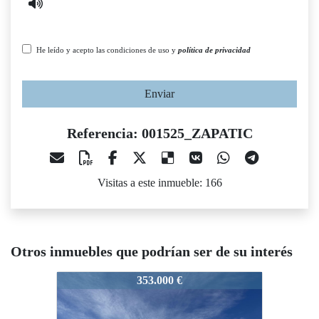
He leído y acepto las condiciones de uso y
política de privacidad
Enviar
Referencia: 001525_ZAPATIC
Visitas a este inmueble: 166
Otros inmuebles que podrían ser de su interés
01525_ZAPATIC
001525_ZAPATIC
001525
353.000 €
349.900 €