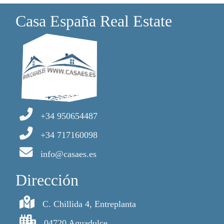
Casa España Real Estate
+34 950654487
+34 717160098
info@casaes.es
Dirección
C. Chillida 4, Entreplanta
04720 Aguadulce