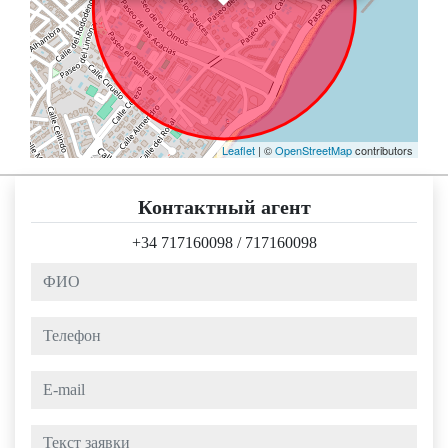
Leaflet
| ©
OpenStreetMap
contributors
Контактный агент
+34 717160098
/
717160098
ФИО
Телефон
e-mail
Текст заявки