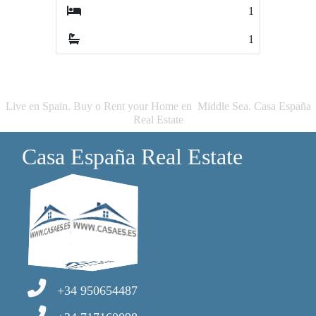
1
3
1
2
Live en Spain. Buy o Rent your Home en Middle Sea. Casa España
Real Estate
Casa España Real Estate
+34 950654487