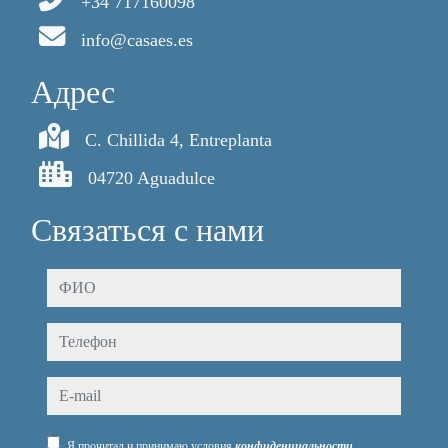
+34 717160098
info@casaes.es
Aдрес
C. Chillida 4, Entreplanta
04720 Aguadulce
Связаться с нами
ФИО
Телефон
e-mail
Я прочитал и принимаю условия
конфиденциальности