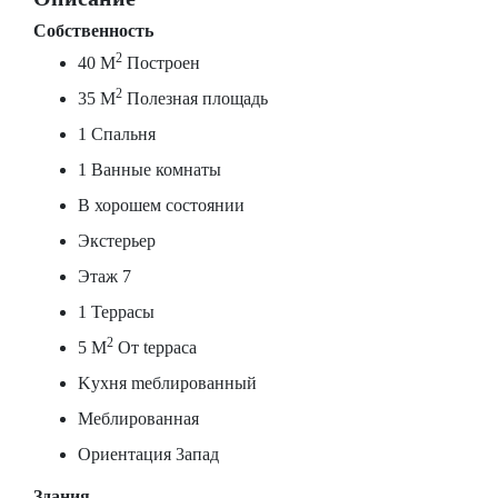
Собственность
2
40 M
Построен
2
35 M
Полезная площадь
1 Спальня
1 Ванные комнаты
В хорошем состоянии
Экстерьер
Этаж 7
1 Террасы
2
5 M
От tерраса
Kухня mеблированный
Меблированная
Ориентация 3апад
Здания