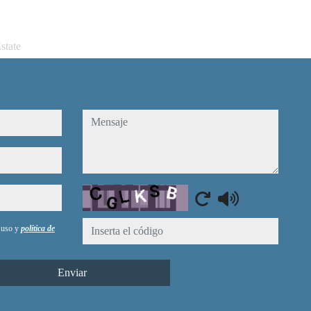
state
mensaje
Captcha
e uso y
política de
Enviar