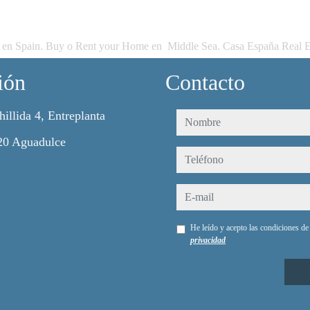
 en Spain. Buy o Rent your Home en Middle Sea. Casa España Real E
ión
Contacto
hillida 4, Entreplanta
nombre
20 Aguadulce
teléfono
e-mail
He leído y acepto las condiciones d
privacidad