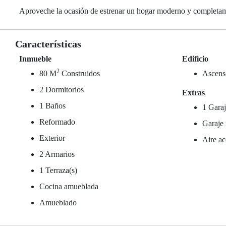
Aproveche la ocasión de estrenar un hogar moderno y completam
Características
Inmueble
Edificio
2
80 M
Construidos
Ascens
2 Dormitorios
Extras
1 Baños
1 Garaj
Reformado
Garaje 
Exterior
Aire ac
2 Armarios
1 Terraza(s)
Cocina amueblada
Amueblado