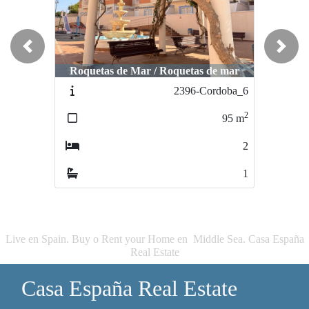
Previous
Next
Roquetas de Mar / Roquetas de mar
Roquetas de Mar / Roquetas de mar
R
2396-Cordoba_6
2396-Cordoba_5
2
2
95
m
95
m
2
2
1
1
Live en Spain. Buy o Rent your Home en Middle Sea. Casa España
Real Estate
Casa España Real Estate