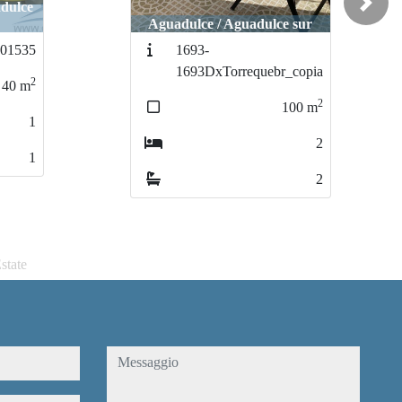
Almería / Ci
Almería / C
Next
Aguadulce / Aguadulce sur
Aguadulce / Aguadulce sur
tagarete
tagaret
1693-
1693-
1693DxTorrequebr_copia
1693DxTorrequebr_copia
2
2
100
100
m
m
2
2
2
2
state
messaggio