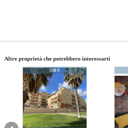
Altre proprietà che potrebbero interessarti
78-MIRADORPURTO
000678-MIRADORP
000678-MIRADOR
550 €
550 €
550 €