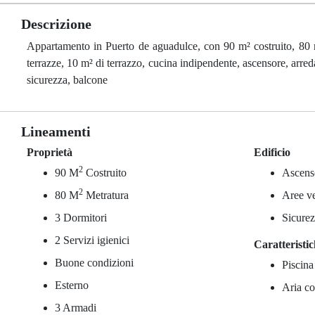
Descrizione
Appartamento in Puerto de aguadulce, con 90 m² costruito, 80 m²
terrazze, 10 m² di terrazzo, cucina indipendente, ascensore, arre
sicurezza, balcone
Lineamenti
Proprietà
Edificio
2
90 M
Costruito
Ascens
2
80 M
Metratura
Aree v
3 Dormitori
Sicure
2 Servizi igienici
Caratteristi
Buone condizioni
Piscin
Esterno
Aria co
3 Armadi