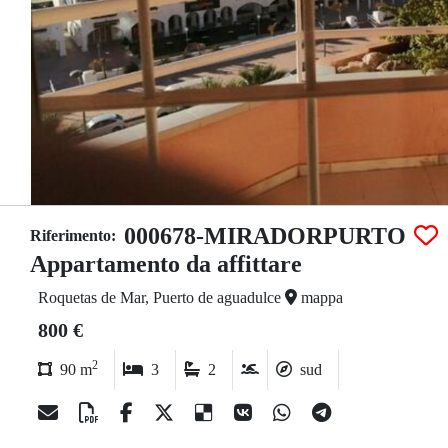
000678-MIRADORPURTO
Riferimento:
Appartamento da affittare
Roquetas de Mar, Puerto de aguadulce
mappa
800 €
2
90 m
3
2
sud