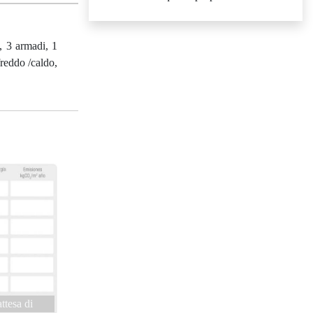
, 3 armadi, 1
freddo /caldo,
attesa di