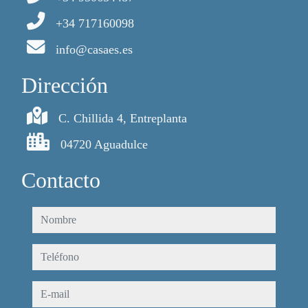
+34 717160098
info@casaes.es
Dirección
C. Chillida 4, Entreplanta
04720 Aguadulce
Contacto
nombre
teléfono
e-mail