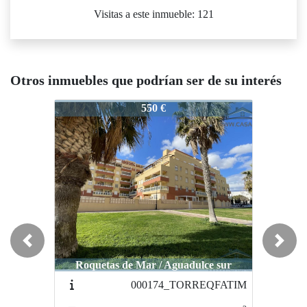
Visitas a este inmueble: 121
Otros inmuebles que podrían ser de su interés
001156_MARITMO
001156_MARITMO
00115
550 €
550 €
Previous
Next
Roquetas de Mar / Aguadulce sur
Roquetas de Mar / Aguadulce sur
Roqu
000174_TORREQFATIM
001535_menorca