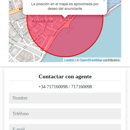
×
La posición en el mapa es aproximada por
deseo del anunciante
Leaflet
| ©
OpenStreetMap
contributors
Contactar con agente
+34 717160098
/
717160098
nombre
teléfono
e-mail