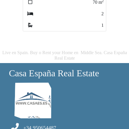
2
2
70
m
40
m
2
1
1
1
Live en Spain. Buy o Rent your Home en Middle Sea. Casa España
Real Estate
Casa España Real Estate
+34 950654487