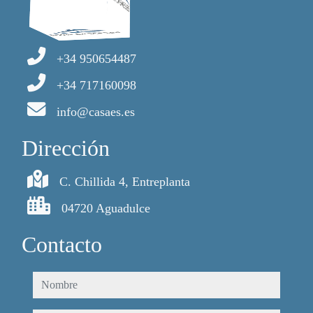
+34 950654487
+34 717160098
info@casaes.es
Dirección
C. Chillida 4, Entreplanta
04720 Aguadulce
Contacto
nombre