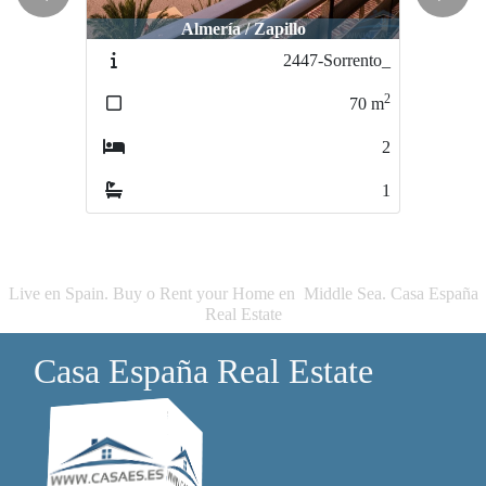
Previous
Next
Almería / Zapillo
Almería / Zapillo
2447-Sorrento_
2447-Sorrento
2
2
70
m
70
m
2
2
1
1
Live en Spain. Buy o Rent your Home en Middle Sea. Casa España
Real Estate
Casa España Real Estate