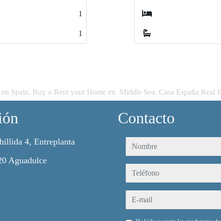
1
1
1
1
 en Spain. Buy o Rent your Home en Middle Sea. Casa España Real E
ión
Contacto
hillida 4, Entreplanta
nombre
20 Aguadulce
teléfono
e-mail