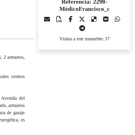
Referencia: 2298-
MédicoFrancisco_c
Visitas a este inmueble: 37
5, 2 armarios,
ales centros
a Avenida del
ado, armarios
aza de garaje
nergética, es