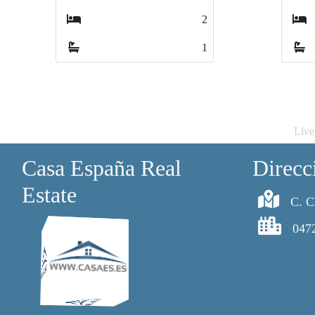
1
1
1
1
Live
Casa España Real
Direcc
Estate
C. C
047