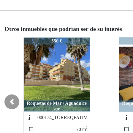
Otros inmuebles que podrían ser de su interés
2298-MédicoFrancisco_c
2298-MédicoFrancisco_c
2298
229
550 €
550 €
Roquetas de Mar / Aguadulce
Roquetas de Mar / Aguadulce
Roqu
Roq
Previous
sur
sur
001535_menorca
001535_menorca
2
2
40
40
m
m