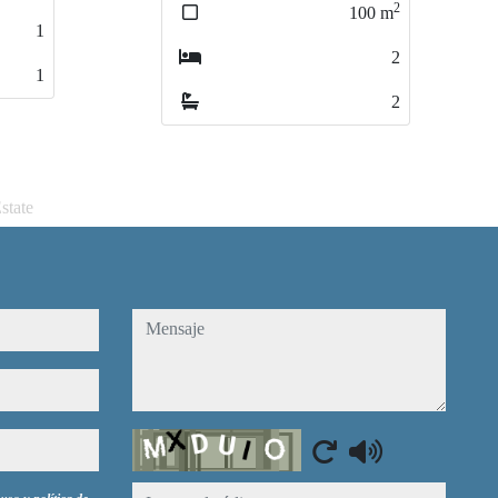
2
2
100
100
m
m
1
1
2
2
1
1
2
2
state
mensaje
Captcha