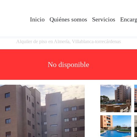
Inicio
Quiénes somos
Servicios
Encarg
Alquiler de piso en Almería, Villablanca-torrecárdenas
No disponible