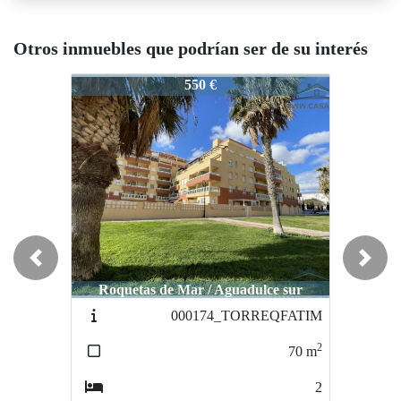
Otros inmuebles que podrían ser de su interés
2293-Mosto
2293-Mosto
550 €
550 €
Previous
Next
Roquetas de Mar / Aguadulce sur
Roquetas de Mar / Aguadulce sur
000174_TORREQFATIM
001535_menorc
2
70
m
40
m
2