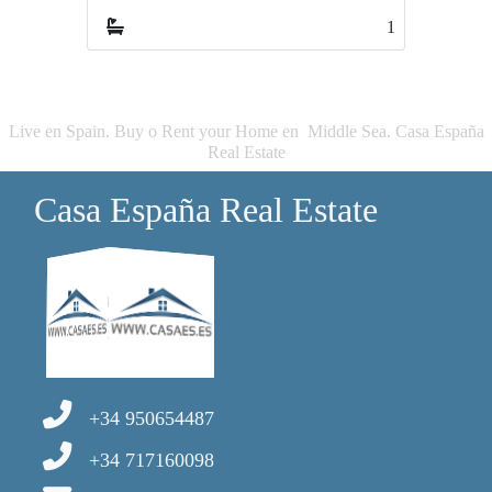
1
Live en Spain. Buy o Rent your Home en Middle Sea. Casa España
Real Estate
Casa España Real Estate
+34 950654487
+34 717160098