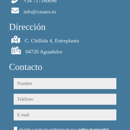
+34 717160098
info@casaes.es
Dirección
C. Chillida 4, Entreplanta
04720 Aguadulce
Contacto
nombre
teléfono
e-mail
He leído y acepto las condiciones de uso y
política de privacidad