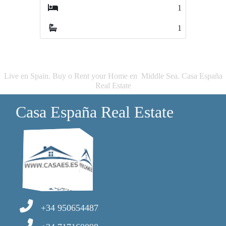
1
1
1
1
Live en Spain. Buy o Rent your Home en Middle Sea. Casa España
Real Estate
Casa España Real Estate
+34 950654487