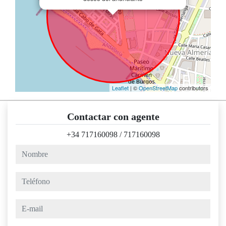
Leaflet
| ©
OpenStreetMap
contributors
Contactar con agente
+34 717160098
/
717160098
nombre
teléfono
e-mail