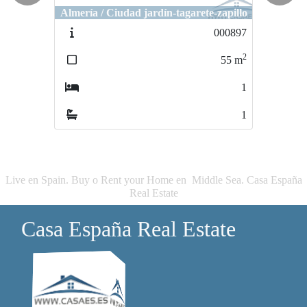
Almería / Ciudad jardín-tagarete-zapillo
Almería / Ciudad jardín-tagarete-zapillo
000897
1717-costaSol
2
2
55
m
70
m
1
2
1
1
Live en Spain. Buy o Rent your Home en Middle Sea. Casa España
Real Estate
Casa España Real Estate