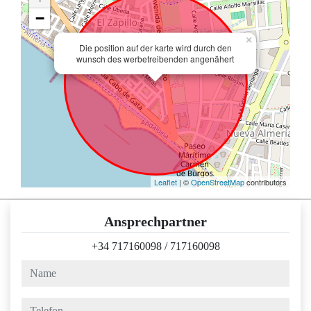
−
×
Die position auf der karte wird durch den
wunsch des werbetreibenden angenähert
Leaflet
| ©
OpenStreetMap
contributors
Ansprechpartner
+34 717160098
/
717160098
name
telefon