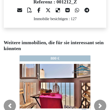
Referenz : 001212_Z
Immobilie besichtigen : 127
Weitere immobilien, die für sie interessant sein
könnten
001212_Z
001212_Z
0
800 €
900 €
Previous
Next