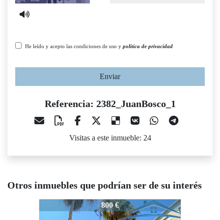
He leído y acepto las condiciones de uso y
política de privacidad
Enviar
Referencia: 2382_JuanBosco_1
Visitas a este inmueble: 24
Otros inmuebles que podrían ser de su interés
2382_JuanBosco_1
2382_JuanBosco_1
2
800 €
1.000 €