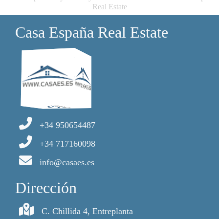
Real Estate
Casa España Real Estate
+34 950654487
+34 717160098
info@casaes.es
Dirección
C. Chillida 4, Entreplanta