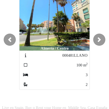
Previous
Next
Almería / Centro
Almería / Centro
000481LLANO
1711-1711
2
2
100
m
108
m
3
5
2
2
Live en Spain. Buy o Rent your Home en Middle Sea. Casa España