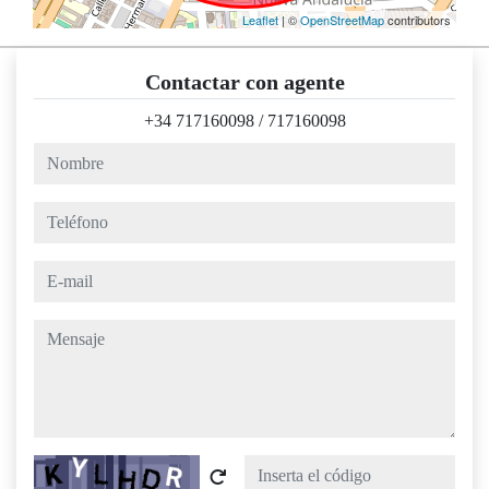
Leaflet
| ©
OpenStreetMap
contributors
Contactar con agente
+34 717160098
/
717160098
nombre
teléfono
e-mail
mensaje
Captcha