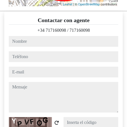
Leaflet
| ©
OpenStreetMap
contributors
Contactar con agente
+34 717160098
/
717160098
nombre
teléfono
e-mail
mensaje
Captcha