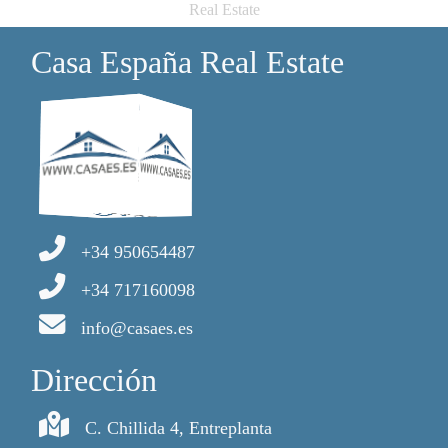
Real Estate
Casa España Real Estate
+34 950654487
+34 717160098
info@casaes.es
Dirección
C. Chillida 4, Entreplanta