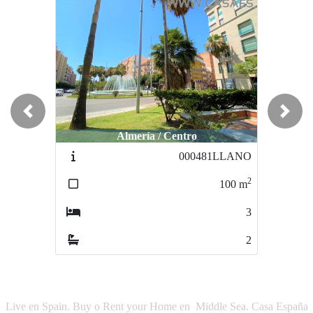
Previous
Next
Almería / Centro
Almería / Centro
000481LLANO
1711-1711
2
2
100
m
108
m
3
5
2
2
Live en Spain. Buy o Rent your Home en Middle Sea. Casa España