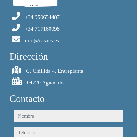
+34 950654487
+34 717160098
info@casaes.es
Dirección
C. Chillida 4, Entreplanta
04720 Aguadulce
Contacto
nombre
teléfono