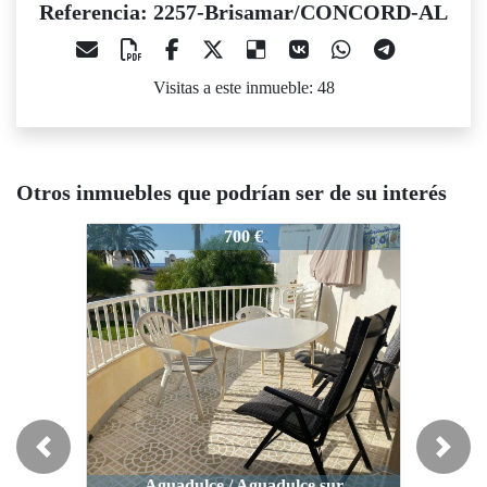
Referencia: 2257-Brisamar/CONCORD-AL
Visitas a este inmueble: 48
Otros inmuebles que podrían ser de su interés
257-Brisamar/CONCORD-AL
2257-Brisamar/CONCORD-AL
2257-Br
700 €
700 €
Previous
Next
Aguadulce / Aguadulce sur
Aguadulce / Aguadulce Sur
Agu