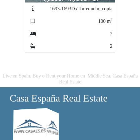
1693-1693DxTorrequebr_copia
1996-DURB7_1_copia
2
2
100
m
55
m
2
1
2
1
Live en Spain. Buy o Rent your Home en Middle Sea. Casa España
Real Estate
Casa España Real Estate