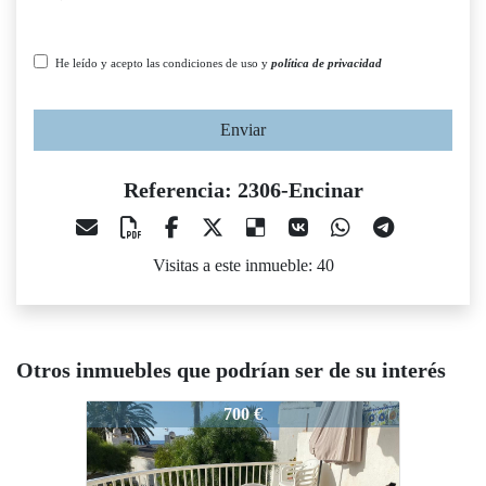
He leído y acepto las condiciones de uso y
política de privacidad
Enviar
Referencia: 2306-Encinar
Visitas a este inmueble: 40
Otros inmuebles que podrían ser de su interés
06-Encinar
2306-Encinar
2306-Enci
700 €
700 €