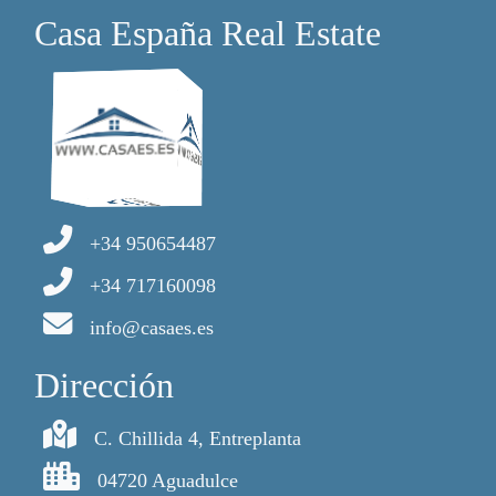
Casa España Real Estate
+34 950654487
+34 717160098
info@casaes.es
Dirección
C. Chillida 4, Entreplanta
04720 Aguadulce