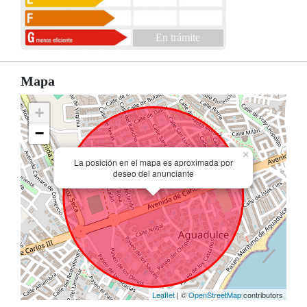
En trámite
Mapa
+
−
×
La posición en el mapa es aproximada por
deseo del anunciante
Leaflet
| ©
OpenStreetMap
contributors