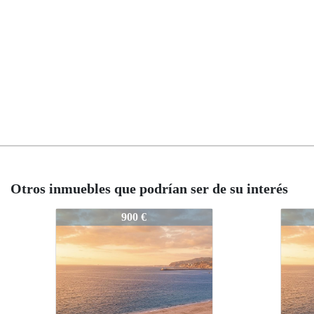
Otros inmuebles que podrían ser de su interés
2326-Doñana_copia
2326-Do
2326-D
900 €