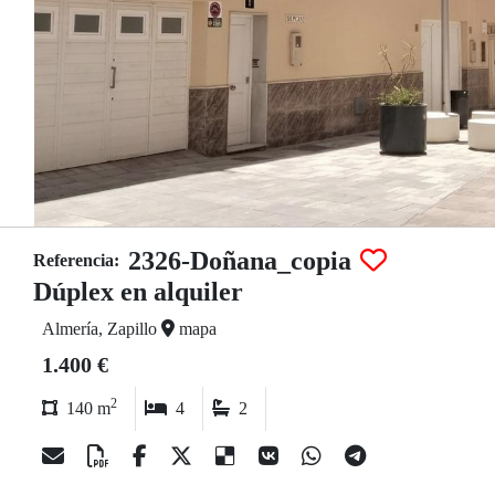
2326-Doñana_copia
Referencia:
Dúplex en alquiler
Almería, Zapillo
mapa
1.400 €
2
140 m
4
2