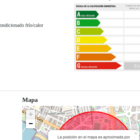
ondicionado frío/calor
En
Mapa
+
−
×
La posición en el mapa es aproximada por