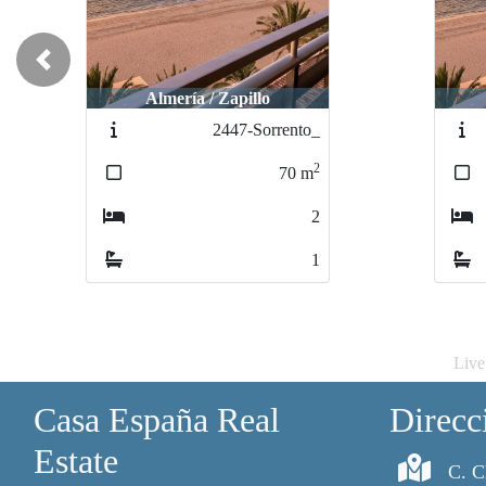
Previous
Almería / Zapillo
Al
A
2447-Sorrento_
2
70
m
2
1
Live
Casa España Real
Direcc
Estate
C. C