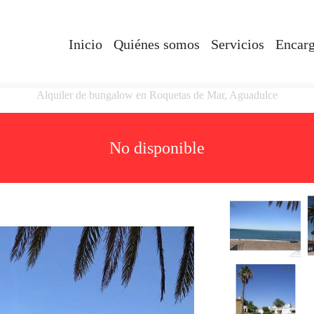
Inicio
Quiénes somos
Servicios
Encarg
Alquiler de bungalow en Roquetas de Mar, Aguadulce
No disponible