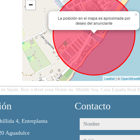
−
×
La posición en el mapa es aproximada por
deseo del anunciante
Leaflet
| ©
OpenStreet
 en Spain. Buy o Rent your Home en Middle Sea. Casa España Real E
ión
Contacto
hillida 4, Entreplanta
nombre
20 Aguadulce
teléfono